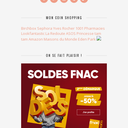
MON COIN SHOPPING
Birchbox
Sephora
Yves Rocher
1001 Pharmacies
Lookfantastic
La Redoute
ASOS
Princesse tam
tam
Amazon
Maisons du Monde
Eden Park
ON SE FAIT PLAISIR !