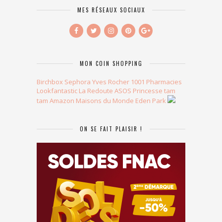
MES RÉSEAUX SOCIAUX
MON COIN SHOPPING
Birchbox
Sephora
Yves Rocher
1001 Pharmacies
Lookfantastic
La Redoute
ASOS
Princesse tam
tam
Amazon
Maisons du Monde
Eden Park
ON SE FAIT PLAISIR !