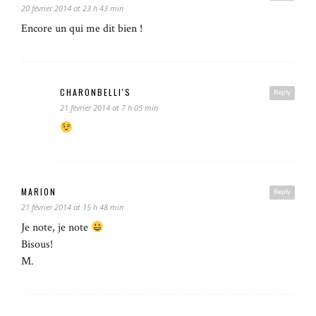
20 février 2014 at 23 h 43 min
Encore un qui me dit bien !
CHARONBELLI'S
Reply
21 février 2014 at 7 h 05 min
MARION
Reply
21 février 2014 at 15 h 48 min
Je note, je note
Bisous!
M.