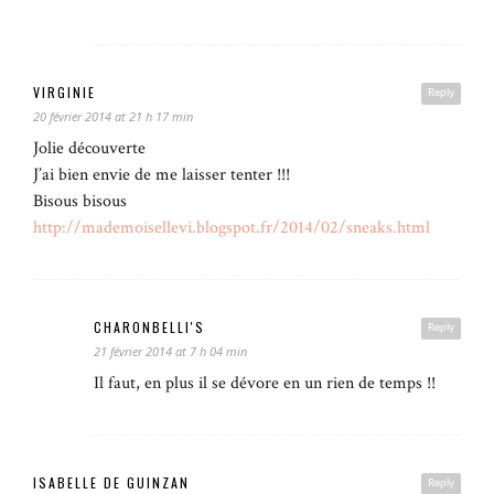
VIRGINIE
Reply
20 février 2014 at 21 h 17 min
Jolie découverte
J’ai bien envie de me laisser tenter !!!
Bisous bisous
http://mademoisellevi.blogspot.fr/2014/02/sneaks.html
CHARONBELLI'S
Reply
21 février 2014 at 7 h 04 min
Il faut, en plus il se dévore en un rien de temps !!
ISABELLE DE GUINZAN
Reply