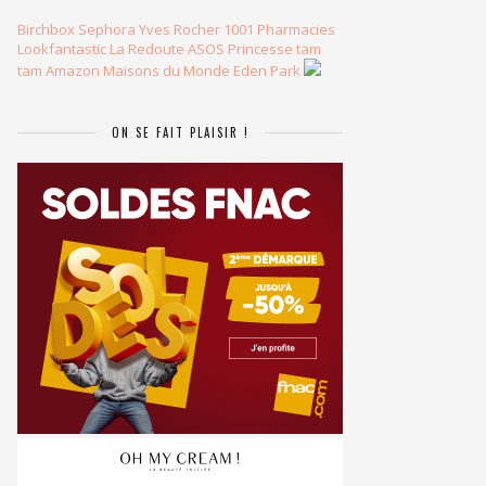
Birchbox
Sephora
Yves Rocher
1001 Pharmacies
Lookfantastic
La Redoute
ASOS
Princesse tam
tam
Amazon
Maisons du Monde
Eden Park
ON SE FAIT PLAISIR !