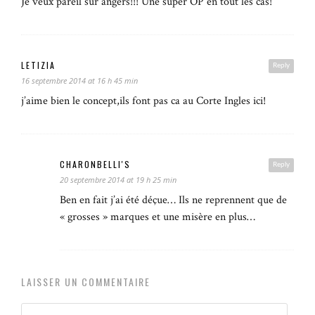
Je veux pareil sur angers!!! Une super OP en tout les cas!
LETIZIA
Reply
16 septembre 2014 at 16 h 45 min
j’aime bien le concept,ils font pas ca au Corte Ingles ici!
CHARONBELLI'S
Reply
20 septembre 2014 at 19 h 25 min
Ben en fait j’ai été déçue… Ils ne reprennent que de
« grosses » marques et une misère en plus…
LAISSER UN COMMENTAIRE