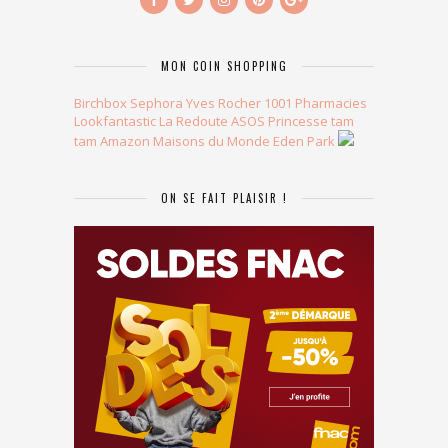
MON COIN SHOPPING
Birchbox
Sephora
Yves Rocher
1001 Pharmacies
Lookfantastic
La Redoute
ASOS
Princesse tam
tam
Amazon
Maisons du Monde
Eden Park
ON SE FAIT PLAISIR !