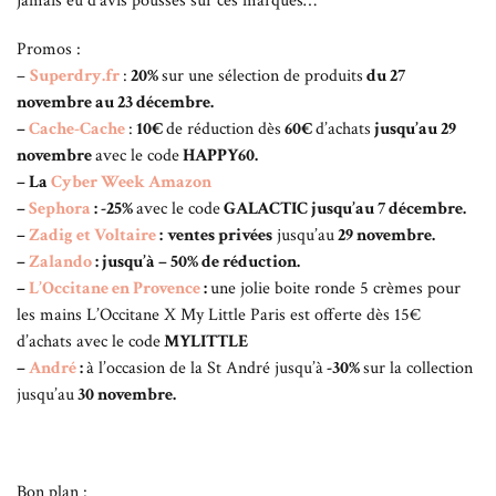
jamais eu d’avis poussés sur ces marques…
Promos :
–
Superdry.fr
:
20%
sur une sélection de produits
du 27
novembre au 23 décembre.
–
Cache-Cache
:
10€
de réduction dès
60€
d’achats
jusqu’au 29
novembre
avec le code
HAPPY60.
– La
Cyber Week Amazon
–
Sephora
: -25%
avec le code
GALACTIC jusqu’au 7 décembre.
–
Zadig et Voltaire
:
ventes privées
jusqu’au
29 novembre.
–
Zalando
: jusqu’à – 50% de réduction.
–
L’Occitane en Provence
:
une jolie boite ronde 5 crèmes pour
les mains L’Occitane X My Little Paris est offerte dès 15€
d’achats avec le code
MYLITTLE
–
André
:
à l’occasion de la St André jusqu’à
-30%
sur la collection
jusqu’au
30 novembre.
Bon plan :