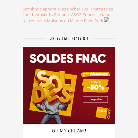
Birchbox
Sephora
Yves Rocher
1001 Pharmacies
Lookfantastic
La Redoute
ASOS
Princesse tam
tam
Amazon
Maisons du Monde
Eden Park
ON SE FAIT PLAISIR !