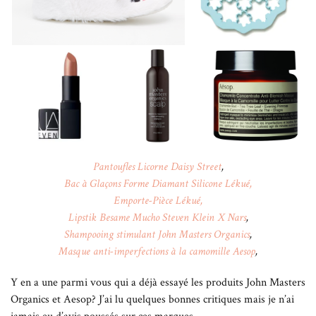
Pantoufles Licorne Daisy Street
,
Bac à Glaçons Forme Diamant Silicone Lékué,
Emporte-Pièce Lékué,
Lipstik Besame Mucho Steven Klein X Nars
,
Shampooing stimulant John Masters Organics
,
Masque anti-imperfections à la camomille Aesop
,
Y en a une parmi vous qui a déjà essayé les produits John Masters
Organics et Aesop? J’ai lu quelques bonnes critiques mais je n’ai