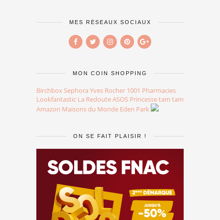
MES RÉSEAUX SOCIAUX
MON COIN SHOPPING
Birchbox
Sephora
Yves Rocher
1001 Pharmacies
Lookfantastic
La Redoute
ASOS
Princesse tam tam
Amazon
Maisons du Monde
Eden Park
ON SE FAIT PLAISIR !