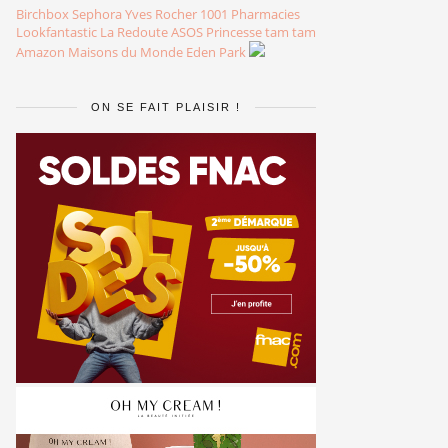
Birchbox
Sephora
Yves Rocher
1001 Pharmacies
Lookfantastic
La Redoute
ASOS
Princesse tam tam
Amazon
Maisons du Monde
Eden Park
ON SE FAIT PLAISIR !