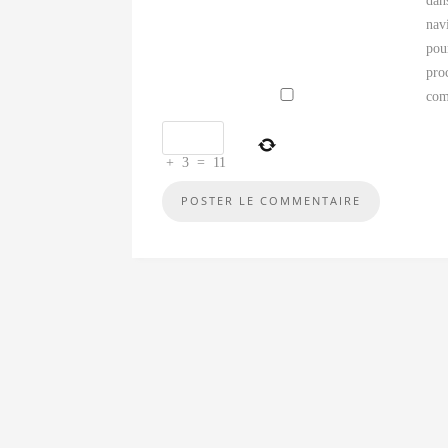
dan
nav
pou
pro
com
+
3
=
11