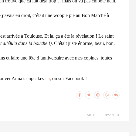
 on trouve que ça fait déjà trop… mais on va pas chipoté hein,
le j’avais eu droit, c’était une woopie pie au Bon Marché à
 arrivée à Toulouse. Et là, ça a été la révélation ! Le saint
 alléluia dans la bouche !)
. C’était juste énorme, beau, bon,
ns et faire une fête d’anniversaire avec mes copines, toutes
trouver Anna’s cupcakes
ici
, ou sur Facebook !
ARTICLE SUIVANT