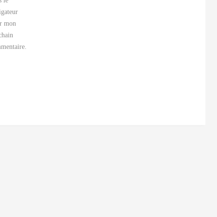
s le
igateur
r mon
chain
mentaire.