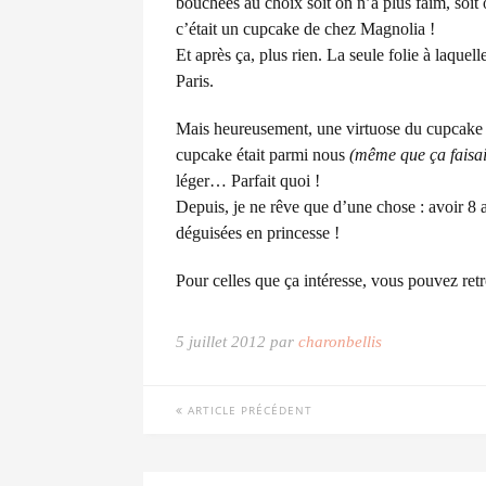
bouchées au choix soit on n’a plus faim, soit
c’était un cupcake de chez Magnolia !
Et après ça, plus rien. La seule folie à laquel
Paris.
Mais heureusement, une virtuose du cupcake est
cupcake était parmi nous
(même que ça faisait
léger… Parfait quoi !
Depuis, je ne rêve que d’une chose : avoir 8 a
déguisées en princesse !
Pour celles que ça intéresse, vous pouvez re
5 juillet 2012 par
charonbellis
ARTICLE PRÉCÉDENT