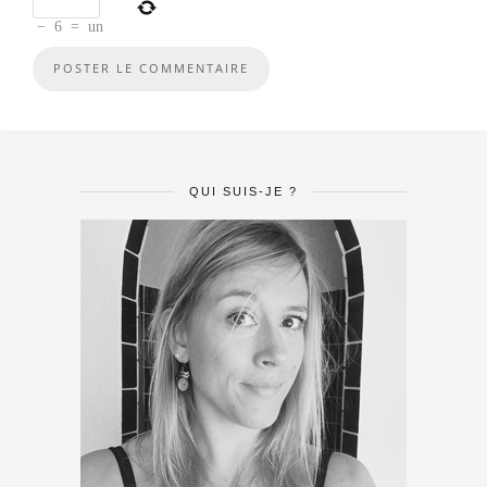
−
6
=
un
QUI SUIS-JE ?