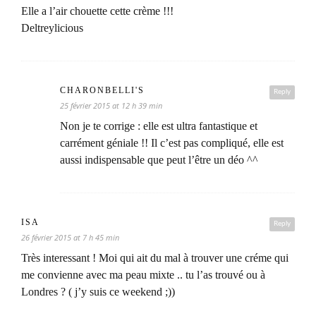
Elle a l’air chouette cette crème !!!
Deltreylicious
CHARONBELLI'S
Reply
25 février 2015 at 12 h 39 min
Non je te corrige : elle est ultra fantastique et
carrément géniale !! Il c’est pas compliqué, elle est
aussi indispensable que peut l’être un déo ^^
ISA
Reply
26 février 2015 at 7 h 45 min
Très interessant ! Moi qui ait du mal à trouver une créme qui
me convienne avec ma peau mixte .. tu l’as trouvé ou à
Londres ? ( j’y suis ce weekend ;))