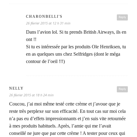
CHARONBELLI'S
Reply
26 février 2015 at 12 h 31 min
Dans l’avion lol. Si tu prends British Airways, ils en
ont !!
Si tu es intéressée par les produits Ole Henriksen, tu
en as quelques uns chez Selfridges (dont le méga
contour de l’oeil !!!)
NELLY
Reply
26 février 2015 at 18 h 24 min
Coucou, j’ai moi même testé cette crème et j’avoue que je
reste très perplexe sur son efficacité. En tout cas sur moi cela
n’a pas eu d’effets impressionnants et j’en suis vite retournée
à mes produits habituels. Après, l’amie qui me l’avait
conseillé ne jure que par cette crème ! A tester pour ceux qui