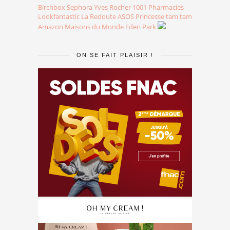
Birchbox
Sephora
Yves Rocher
1001 Pharmacies
Lookfantastic
La Redoute
ASOS
Princesse tam tam
Amazon
Maisons du Monde
Eden Park
ON SE FAIT PLAISIR !