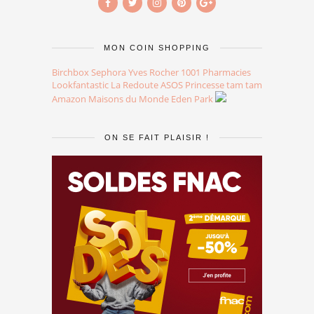
MON COIN SHOPPING
Birchbox
Sephora
Yves Rocher
1001 Pharmacies
Lookfantastic
La Redoute
ASOS
Princesse tam tam
Amazon
Maisons du Monde
Eden Park
ON SE FAIT PLAISIR !