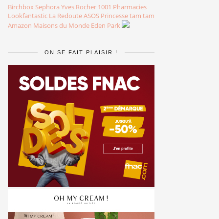
Birchbox
Sephora
Yves Rocher
1001 Pharmacies
Lookfantastic
La Redoute
ASOS
Princesse tam tam
Amazon
Maisons du Monde
Eden Park
ON SE FAIT PLAISIR !