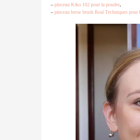
–
pinceau Kiko 102 pour la poudre
,
–
pinceau brow brush Real Techniques pour le