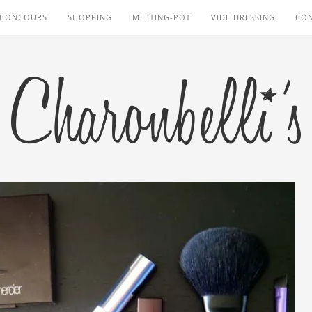
CONCOURS
SHOPPING
MELTING-POT
VIDE DRESSING
CO