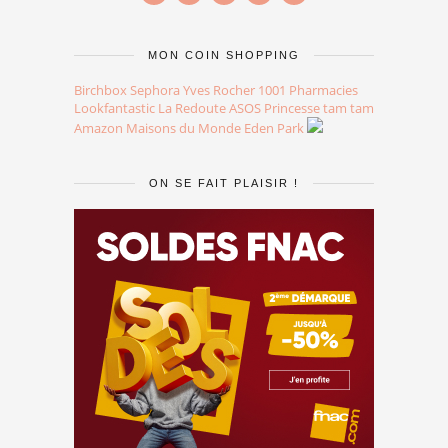
MON COIN SHOPPING
Birchbox
Sephora
Yves Rocher
1001 Pharmacies
Lookfantastic
La Redoute
ASOS
Princesse tam tam
Amazon
Maisons du Monde
Eden Park
ON SE FAIT PLAISIR !