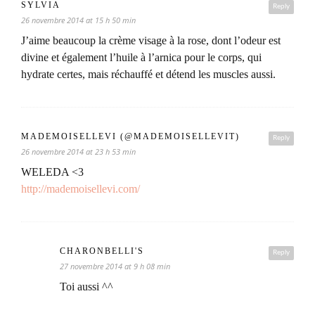
SYLVIA
Reply
26 novembre 2014 at 15 h 50 min
J’aime beaucoup la crème visage à la rose, dont l’odeur est
divine et également l’huile à l’arnica pour le corps, qui
hydrate certes, mais réchauffé et détend les muscles aussi.
MADEMOISELLEVI (@MADEMOISELLEVIT)
Reply
26 novembre 2014 at 23 h 53 min
WELEDA <3
http://mademoisellevi.com/
CHARONBELLI'S
Reply
27 novembre 2014 at 9 h 08 min
Toi aussi ^^