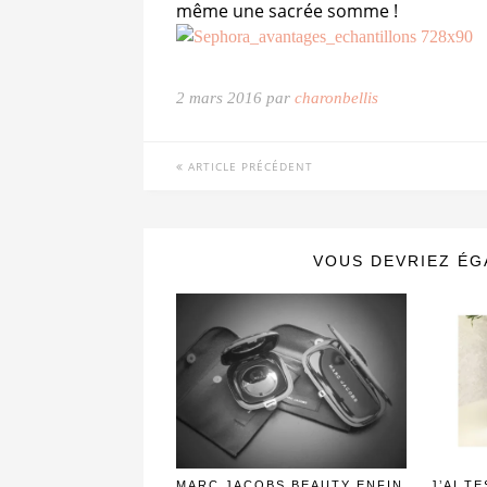
même une sacrée somme !
2 mars 2016 par
charonbellis
ARTICLE PRÉCÉDENT
VOUS DEVRIEZ ÉG
MARC JACOBS BEAUTY ENFIN
J’AI T