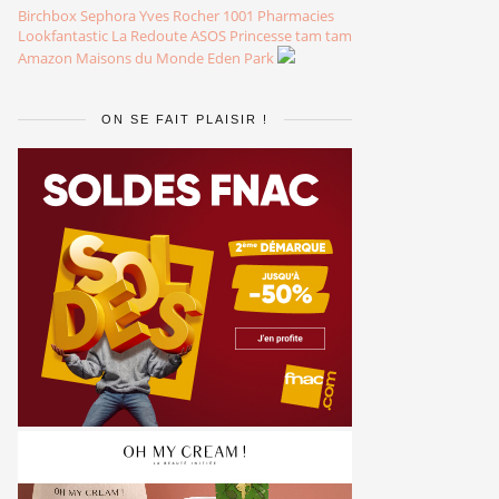
Birchbox
Sephora
Yves Rocher
1001 Pharmacies
Lookfantastic
La Redoute
ASOS
Princesse tam tam
Amazon
Maisons du Monde
Eden Park
ON SE FAIT PLAISIR !