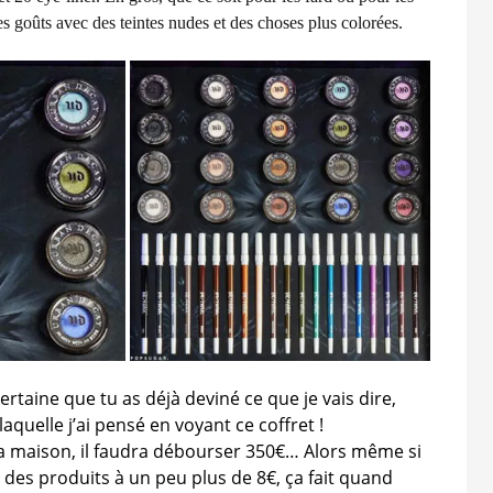
s goûts avec des teintes nudes et des choses plus colorées.
ertaine que tu as déjà deviné ce que je vais dire,
 laquelle j’ai pensé en voyant ce coffret !
 la maison, il faudra débourser 350€… Alors même si
t des produits à un peu plus de 8€, ça fait quand