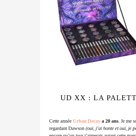
UD XX : LA PALET
Cette année
Urban Decay
a 20 ans
.
Je me s
regardant Dawson
(oui, j’ai honte et oui, je 
encore qu’un jour j’aimerais autant cette mar