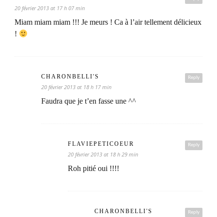
20 février 2013 at 17 h 07 min
Miam miam miam !!! Je meurs ! Ca à l’air tellement délicieux
!
CHARONBELLI'S
Reply
20 février 2013 at 18 h 17 min
Faudra que je t’en fasse une ^^
FLAVIEPETICOEUR
Reply
20 février 2013 at 18 h 29 min
Roh pitié oui !!!!
CHARONBELLI'S
Reply