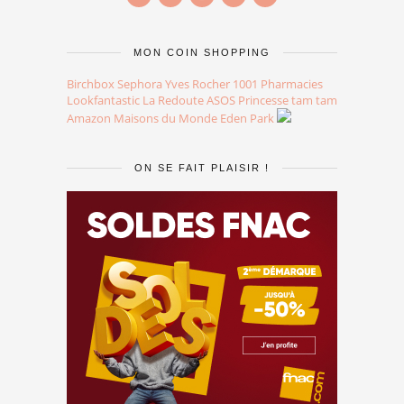
MON COIN SHOPPING
Birchbox
Sephora
Yves Rocher
1001 Pharmacies
Lookfantastic
La Redoute
ASOS
Princesse tam tam
Amazon
Maisons du Monde
Eden Park
ON SE FAIT PLAISIR !