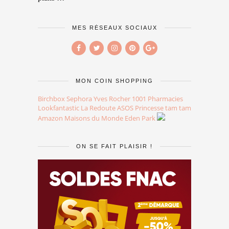
MES RÉSEAUX SOCIAUX
MON COIN SHOPPING
Birchbox
Sephora
Yves Rocher
1001 Pharmacies
Lookfantastic
La Redoute
ASOS
Princesse tam tam
Amazon
Maisons du Monde
Eden Park
ON SE FAIT PLAISIR !