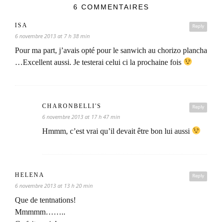
6 COMMENTAIRES
ISA
Reply
6 novembre 2013 at 7 h 38 min
Pour ma part, j’avais opté pour le sanwich au chorizo plancha
…Excellent aussi. Je testerai celui ci la prochaine fois
CHARONBELLI'S
Reply
6 novembre 2013 at 17 h 47 min
Hmmm, c’est vrai qu’il devait être bon lui aussi
HELENA
Reply
6 novembre 2013 at 13 h 20 min
Que de tentnations!
Mmmmm……..