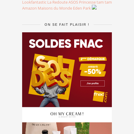
Lookfantastic
La Redoute
ASOS
Princesse tam tam
Amazon
Maisons du Monde
Eden Park
ON SE FAIT PLAISIR !