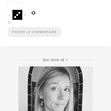
×
=
21
QUI SUIS-JE ?