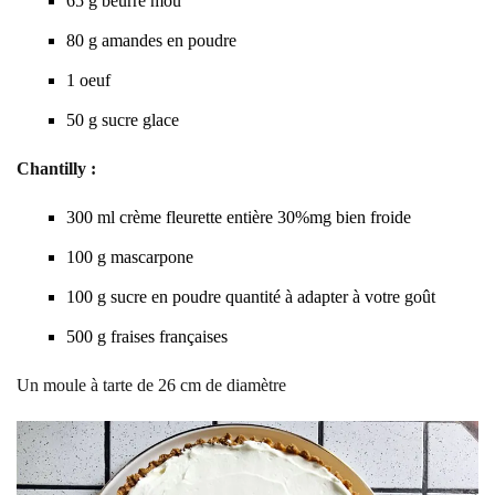
65
g
beurre mou
80
g
amandes en poudre
1
oeuf
50
g
sucre glace
Chantilly :
300
ml
crème fleurette entière 30%mg
bien froide
100
g
mascarpone
100
g
sucre en poudre
quantité à adapter à votre goût
500
g
fraises françaises
Un moule à tarte de 26 cm de diamètre