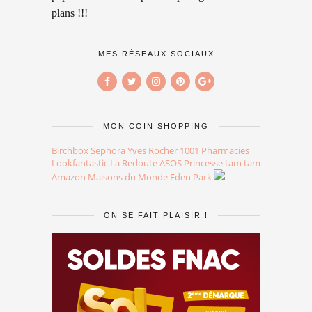
plans !!!
MES RÉSEAUX SOCIAUX
MON COIN SHOPPING
Birchbox
Sephora
Yves Rocher
1001 Pharmacies
Lookfantastic
La Redoute
ASOS
Princesse tam tam
Amazon
Maisons du Monde
Eden Park
ON SE FAIT PLAISIR !