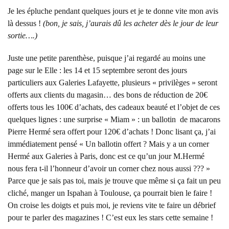
Je les épluche pendant quelques jours et je te donne vite mon avis
là dessus !
(bon, je sais, j’aurais dû les acheter dès le jour de leur
sortie….)
Juste une petite parenthèse, puisque j’ai regardé au moins une
page sur le Elle : les 14 et 15 septembre seront des jours
particuliers aux Galeries Lafayette, plusieurs « privilèges » seront
offerts aux clients du magasin… des bons de réduction de 20€
offerts tous les 100€ d’achats, des cadeaux beauté et l’objet de ces
quelques lignes : une surprise « Miam » : un ballotin de macarons
Pierre Hermé sera offert pour 120€ d’achats ! Donc lisant ça, j’ai
immédiatement pensé « Un ballotin offert ? Mais y a un corner
Hermé aux Galeries à Paris, donc est ce qu’un jour M.Hermé
nous fera t-il l’honneur d’avoir un corner chez nous aussi ??? »
Parce que je sais pas toi, mais je trouve que même si ça fait un peu
cliché, manger un Ispahan à Toulouse, ça pourrait bien le faire !
On croise les doigts et puis moi, je reviens vite te faire un débrief
pour te parler des magazines ! C’est eux les stars cette semaine !