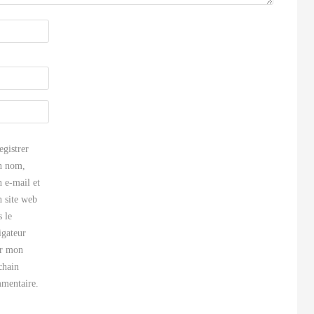
egistrer
 nom,
 e-mail et
 site web
s le
igateur
r mon
chain
mentaire.