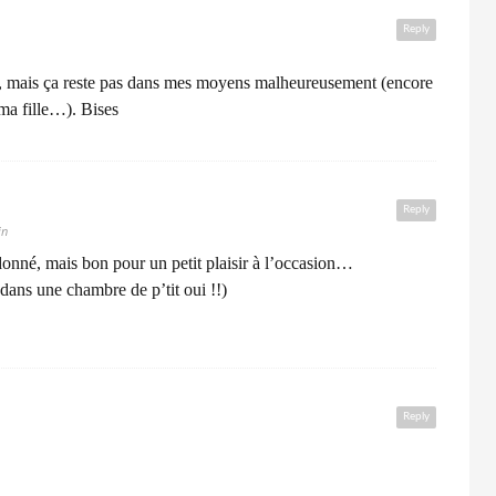
Reply
es, mais ça reste pas dans mes moyens malheureusement (encore
 ma fille…). Bises
Reply
in
 donné, mais bon pour un petit plaisir à l’occasion…
en dans une chambre de p’tit oui !!)
Reply