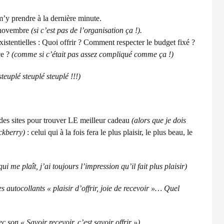
m’y prendre à la dernière minute.
 novembre
(si c’est pas de l’organisation ça !).
istentielles : Quoi offrir ? Comment respecter le budget fixé ?
ce ?
(comme si c’était pas assez compliqué comme ça !)
steuplé steuplé steuplé !!!)
des sites pour trouver LE meilleur cadeau
(alors que je dois
ckberry)
: celui qui à la fois fera le plus plaisir, le plus beau, le
i me plaît, j’ai toujours l’impression qu’il fait plus plaisir)
s autocollants « plaisir d’offrir, joie de recevoir »… Quel
c son « Savoir recevoir, c’est savoir offrir »)