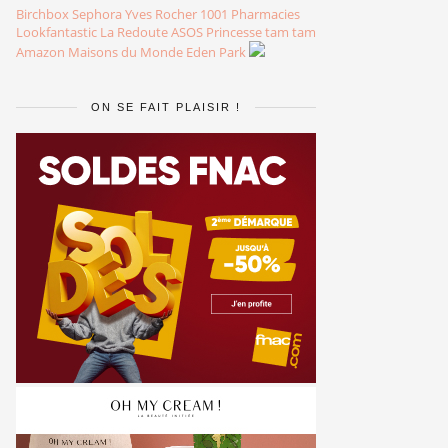
Birchbox
Sephora
Yves Rocher
1001 Pharmacies
Lookfantastic
La Redoute
ASOS
Princesse tam tam
Amazon
Maisons du Monde
Eden Park
ON SE FAIT PLAISIR !