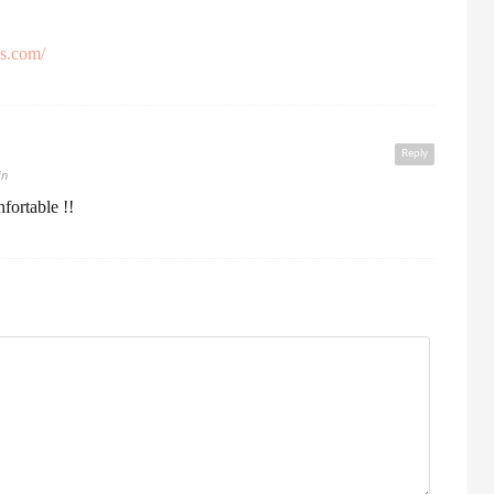
ss.com/
Reply
in
nfortable !!