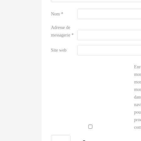
Nom
*
Adresse de
messagerie
*
Site web
Enr
mon
mon
mon
dan
nav
pou
pro
com