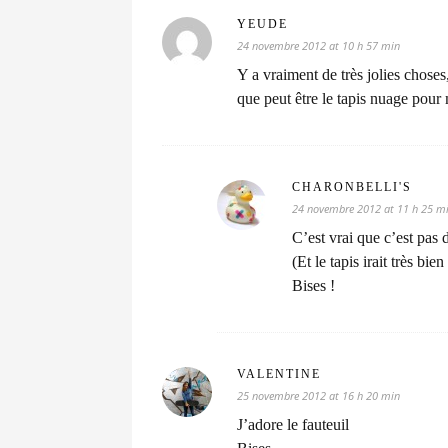
YEUDE
24 novembre 2012 at 10 h 57 min
Y a vraiment de très jolies chos
que peut être le tapis nuage pour
CHARONBELLI'S
24 novembre 2012 at 11 h 25 m
C’est vrai que c’est pas
(Et le tapis irait très bi
Bises !
VALENTINE
25 novembre 2012 at 16 h 20 min
J’adore le fauteuil