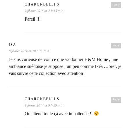
CHARONBELLI'S
Reply
7 février 2014 at 7 h 13 min
Pareil !!!
ISA
Reply
8 février 2014 at 10 h 11 min
Je suis curieuse de voir ce que va donner H&M Home , une
ambiance suédoise je suppose , un peu comme Ikéa …bref, je
vais suivre cette collection avec attention !
CHARONBELLI'S
Reply
9 février 2014 at 9 h 39 min
On attend toute ça avec impatience !!