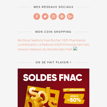
MES RÉSEAUX SOCIAUX
MON COIN SHOPPING
Birchbox
Sephora
Yves Rocher
1001 Pharmacies
Lookfantastic
La Redoute
ASOS
Princesse tam tam
Amazon
Maisons du Monde
Eden Park
ON SE FAIT PLAISIR !