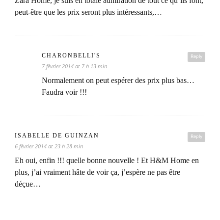
Zara Home, je suis en totale admiration de tout ce qu’ils font,
peut-être que les prix seront plus intéressants,…
CHARONBELLI'S
Reply
7 février 2014 at 7 h 13 min
Normalement on peut espérer des prix plus bas…
Faudra voir !!!
ISABELLE DE GUINZAN
Reply
6 février 2014 at 23 h 28 min
Eh oui, enfin !!! quelle bonne nouvelle ! Et H&M Home en
plus, j’ai vraiment hâte de voir ça, j’espère ne pas être
déçue…