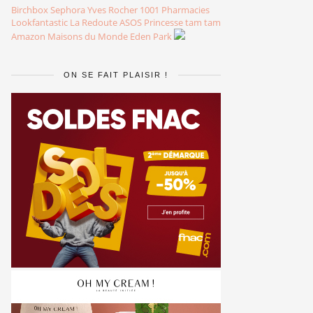
Birchbox
Sephora
Yves Rocher
1001 Pharmacies
Lookfantastic
La Redoute
ASOS
Princesse tam tam
Amazon
Maisons du Monde
Eden Park
ON SE FAIT PLAISIR !