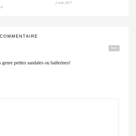
2 mai 2017
E
14
 COMMENTAIRE
Reply
 genre petites sandales ou ballerines!