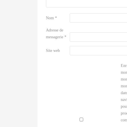
Nom
*
Adresse de
messagerie
*
Site web
Enr
mon
mon
mon
dan
nav
pou
pro
com