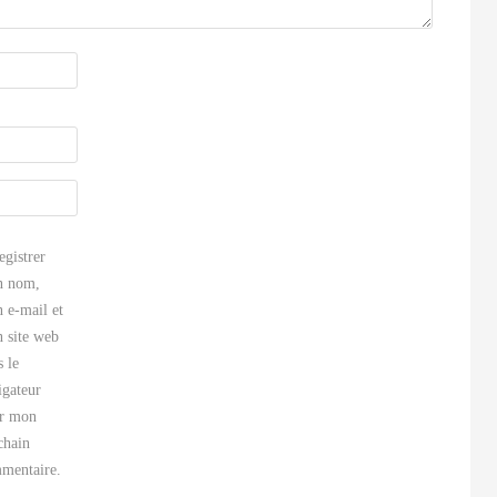
egistrer
 nom,
 e-mail et
 site web
s le
igateur
r mon
chain
mentaire.