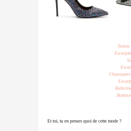
Tennis
Escarpin
Sa
Escar
Chaussures 
Escarp
Ballerin
Bottine
Et toi, tu en penses quoi de cette mode ?