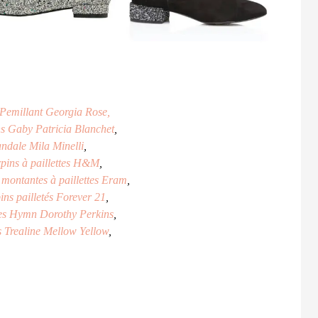
 Pemillant Georgia Rose,
s Gaby Patricia Blanchet
,
ndale Mila Minelli
,
pins à paillettes H&M
,
montantes à paillettes Eram
,
ins pailletés Forever 21
,
es Hymn Dorothy Perkins
,
s Trealine Mellow Yellow
,