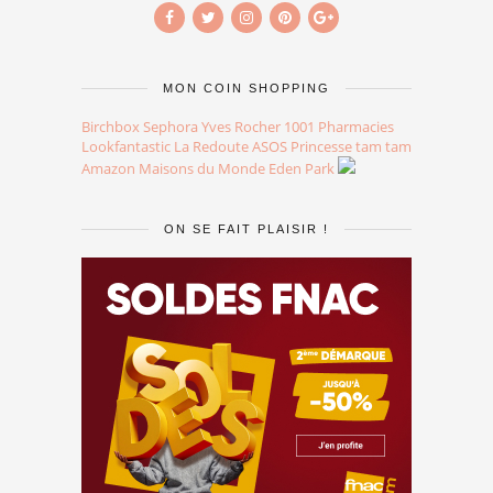
MON COIN SHOPPING
Birchbox
Sephora
Yves Rocher
1001 Pharmacies
Lookfantastic
La Redoute
ASOS
Princesse tam tam
Amazon
Maisons du Monde
Eden Park
ON SE FAIT PLAISIR !