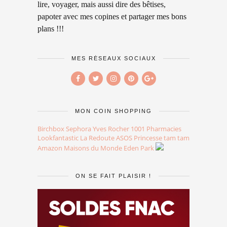
lire, voyager, mais aussi dire des bêtises,
papoter avec mes copines et partager mes bons
plans !!!
MES RÉSEAUX SOCIAUX
MON COIN SHOPPING
Birchbox
Sephora
Yves Rocher
1001 Pharmacies
Lookfantastic
La Redoute
ASOS
Princesse tam tam
Amazon
Maisons du Monde
Eden Park
ON SE FAIT PLAISIR !