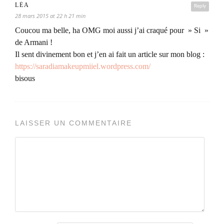
LÉA
Reply
28 mars 2015 at 22 h 21 min
Coucou ma belle, ha OMG moi aussi j’ai craqué pour » Si »
de Armani !
Il sent divinement bon et j’en ai fait un article sur mon blog :
https://saradiamakeupmiiel.wordpress.com/
bisous
LAISSER UN COMMENTAIRE