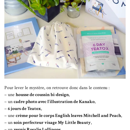
Pour lever le mystère, on retrouve donc dans le contenu :
– une
housse de coussin bi-design
,
– un
cadre photo avec l’illustration de Kanako
,
–
6 jours de Teatox
,
– une
crème pour le corps English leaves Mitchell and Peach
,
– un
soin perfecteur visage My Little Beauty
,
– un
vernis Rosalie Lollipops
,