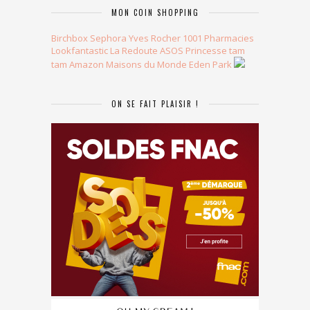
MON COIN SHOPPING
Birchbox
Sephora
Yves Rocher
1001 Pharmacies
Lookfantastic
La Redoute
ASOS
Princesse tam
tam
Amazon
Maisons du Monde
Eden Park
ON SE FAIT PLAISIR !