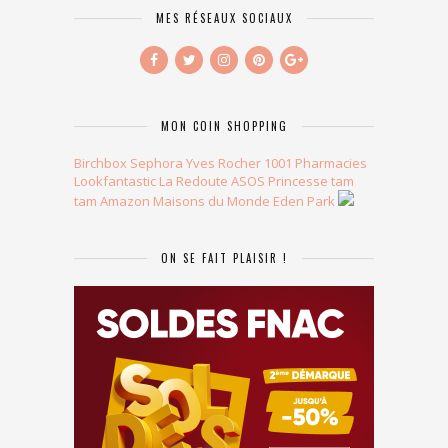
MES RÉSEAUX SOCIAUX
MON COIN SHOPPING
Birchbox
Sephora
Yves Rocher
1001 Pharmacies
Lookfantastic
La Redoute
ASOS
Princesse tam
tam
Amazon
Maisons du Monde
Eden Park
ON SE FAIT PLAISIR !