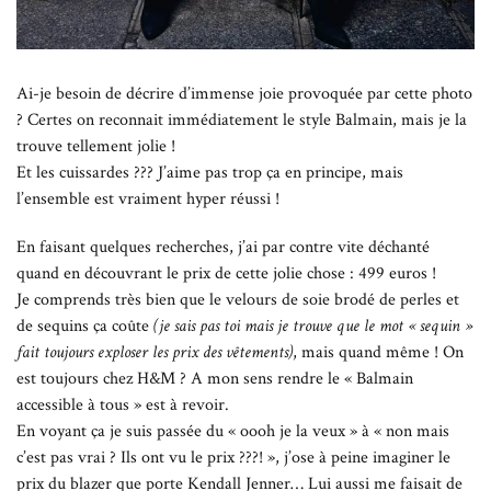
Ai-je besoin de décrire d’immense joie provoquée par cette photo
? Certes on reconnait immédiatement le style Balmain, mais je la
trouve tellement jolie !
Et les cuissardes ??? J’aime pas trop ça en principe, mais
l’ensemble est vraiment hyper réussi !
En faisant quelques recherches, j’ai par contre vite déchanté
quand en découvrant le prix de cette jolie chose : 499 euros !
Je comprends très bien que le velours de soie brodé de perles et
de sequins ça coûte
(je sais pas toi mais je trouve que le mot « sequin »
fait toujours exploser les prix des vêtements)
, mais quand même ! On
est toujours chez H&M ? A mon sens rendre le « Balmain
accessible à tous » est à revoir.
En voyant ça je suis passée du « oooh je la veux » à « non mais
c’est pas vrai ? Ils ont vu le prix ???! », j’ose à peine imaginer le
prix du blazer que porte Kendall Jenner… Lui aussi me faisait de