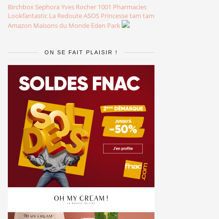
Birchbox
Sephora
Yves Rocher
1001 Pharmacies
Lookfantastic
La Redoute
ASOS
Princesse tam tam
Amazon
Maisons du Monde
Eden Park
ON SE FAIT PLAISIR !