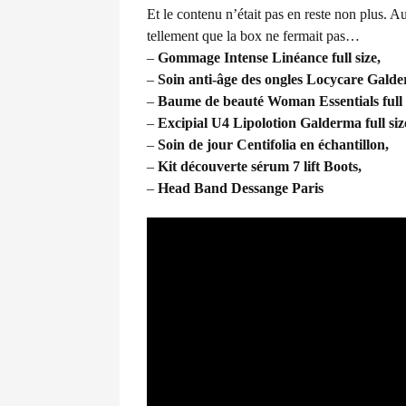
Et le contenu n’était pas en reste non plus. Au
tellement que la box ne fermait pas…
–
Gommage Inten
se Linéance full size,
–
Soin anti-âge des ongles Locy
care Galder
–
Baume de b
eauté Woman Essenti
als full
–
Excipial U4 Lipolotion Galderma full siz
–
Soin de jour Centi
folia en échantillon,
–
Kit découverte sérum 7 lift Boots,
–
Head Band
Dessange Paris