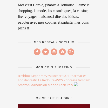
Moi c’est Carole, j’habite à Toulouse. J’aime le
shopping, la mode, les cosmétiques, la cuisine,
lire, voyager, mais aussi dire des bêtises,
papoter avec mes copines et partager mes bons
plans !!!
MES RÉSEAUX SOCIAUX
MON COIN SHOPPING
Birchbox
Sephora
Yves Rocher
1001 Pharmacies
Lookfantastic
La Redoute
ASOS
Princesse tam tam
Amazon
Maisons du Monde
Eden Park
ON SE FAIT PLAISIR !