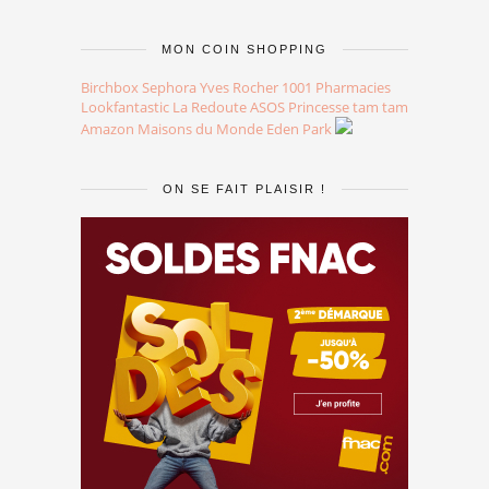
MON COIN SHOPPING
Birchbox
Sephora
Yves Rocher
1001 Pharmacies
Lookfantastic
La Redoute
ASOS
Princesse tam tam
Amazon
Maisons du Monde
Eden Park
ON SE FAIT PLAISIR !