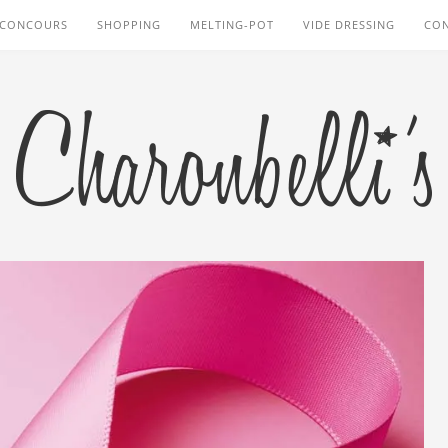
CONCOURS
SHOPPING
MELTING-POT
VIDE DRESSING
CO