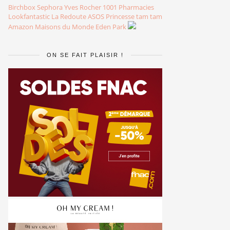
Birchbox
Sephora
Yves Rocher
1001 Pharmacies
Lookfantastic
La Redoute
ASOS
Princesse tam tam
Amazon
Maisons du Monde
Eden Park
ON SE FAIT PLAISIR !